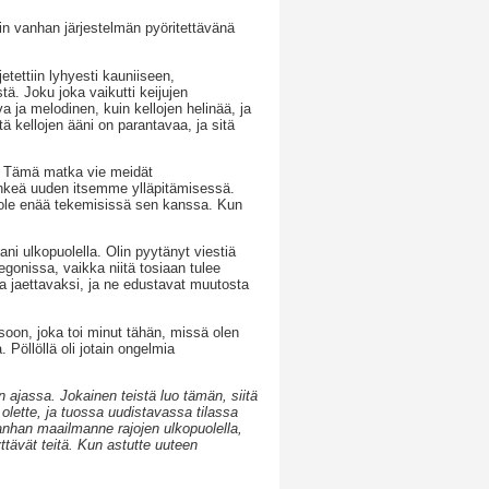
 vanhan järjestelmän pyöritettävänä
tettiin lyhyesti kauniiseen,
ä. Joku joka vaikutti keijujen
va ja melodinen, kuin kellojen helinää, ja
ä kellojen ääni on parantavaa, ja sitä
. Tämä matka vie meidät
ihkeä uuden itsemme ylläpitämisessä.
 ole enää tekemisissä sen kanssa. Kun
ni ulkopuolella. Olin pyytänyt viestiä
gonissa, vaikka niitä tosiaan tulee
a jaettavaksi, ja ne edustavat muutosta
soon, joka toi minut tähän, missä olen
Pöllöllä oli jotain ongelmia
 ajassa. Jokainen teistä luo tämän, siitä
 olette, ja tuossa uudistavassa tilassa
vanhan maailmanne rajojen ulkopuolella,
ttävät teitä. Kun astutte uuteen