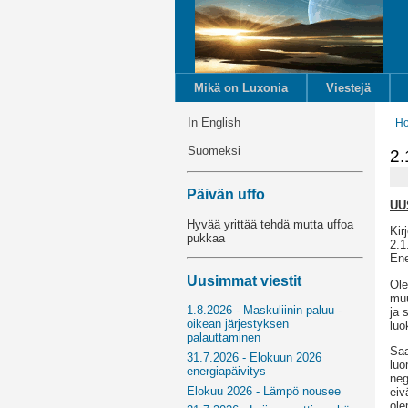
Mikä on Luxonia
Viestejä
In English
H
Suomeksi
2.
Päivän uffo
UU
Hyvää yrittää tehdä mutta uffoa
Kir
pukkaa
2.1
Ene
Uusimmat viestit
Ole
muu
1.8.2026 - Maskuliinin paluu -
ja 
oikean järjestyksen
luo
palauttaminen
Saa
31.7.2026 - Elokuun 2026
luo
energiapäivitys
neg
Elokuu 2026 - Lämpö nousee
eiv
ole