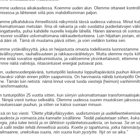
mme uudessa aikakaudessa. Koemme uuden alun. Olemme ottaneet kontrollin
misessa ja lähteneet siitä pois mahdollisimman paljon.
mme pilkahduksia ihmeellisistä näkymistä tässä uudessa valossa. Minut kulje
kemattomaan metsään. Ilma oli raikasta ja valo suodattui puidenlatvojen välist
ingattarelta, puhui kahdelle nuorelle keijulle lähellä. Hänen äänensä oli sointu
resonoi sisälläni uskomattomana rakkaudentunteena. Luin hiljattain jostain, ett
ä ääni oli. Tämä oli muutama päivä sitten, ja voin vieläkin tuntea sen.
mme ystävällisyyttä, joka on heijastusta omasta todellisesta luonnostamme
ävällisyyteen, rauhallisuuteen ja rakkausvärähtelyyn. Mutta olemme myös ki
e enää suvaitse epäkunnioitusta, ja valitsemme yksinkertaisesti, ettemme
mme näitä valintoja, riitasointuiset energiat putoavat pois.
en, uudenvuodenpäivänä, tunturipöllö laskeutui loppuiltapäivästä puuhun ikkuna
ttavaksi vähän ennen pöllön saapumista. On harvinaista nähdä tunturipöllö Ore
ne. Tämän luin netistä: nämä linnut voivat tuoda viestejä (heimon) vanhimmilt
transformaatiota.
n tunturipöllön 25 vuotta sitten, kun siirryin uskomattomaan transformaatiojak
. Niinpä viesti tuntuu selkeältä. Olemme uudessa suuren muutoksen jaksossa. 
keutuessaan puuhun, ja sitten se katsoi suoraan minuun.
sä on tuo viesti.
”Olette yltäkylläisyyden, uudistumisen ja uudelleentekemisen
saudesta ja voimasta jota kannatte sisällänne. Teidät palautetaan siihen, kuka
rgia, joka tulee teistä ja on lähtöisin sydäntietoisuudesta, on luovaa. Se on 
ä sallii teidän tehdä ihmeellisiä asioita. Koette jo tapahtumia, jotka hämmästy
ilmaanne, uneksikaa suuria, niin suuria kuin pystytte. Nyt on se aika.”