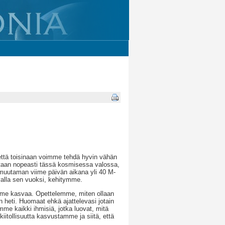
että toisinaan voimme tehdä hyvin vähän
taan nopeasti tässä kosmisessa valossa,
muutaman viime päivän aikana yli 40 M-
alla sen vuoksi, kehitymme.
mme kasvaa. Opettelemme, miten ollaan
n heti. Huomaat ehkä ajattelevasi jotain
emme kaikki ihmisiä, jotka luovat, mitä
tollisuutta kasvustamme ja siitä, että