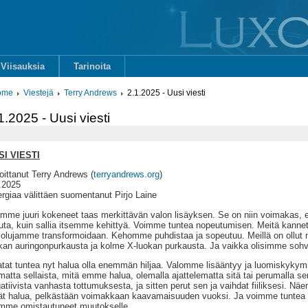
Viisauksia
Tarinoita
ome
Viestejä
Terry Andrews
2.1.2025 - Uusi viesti
1.2025 - Uusi viesti
SI VIESTI
joittanut Terry Andrews (
terryandrews.org
)
.2025
rgiaa välittäen suomentanut Pirjo Laine
mme juuri kokeneet taas merkittävän valon lisäyksen. Se on niin voimakas, 
ta, kuin sallia itsemme kehittyä. Voimme tuntea nopeutumisen. Meitä kanne
solujamme transformoidaan. Kehomme puhdistaa ja sopeutuu. Meillä on ollut 
kan auringonpurkausta ja kolme X-luokan purkausta. Ja vaikka olisimme sohv
tat tuntea nyt halua olla enemmän hiljaa. Valomme lisääntyy ja luomiskyky
matta sellaista, mitä emme halua, olemalla ajattelematta sitä tai perumalla se
atiivista vanhasta tottumuksesta, ja sitten perut sen ja vaihdat fiiliksesi. Nä
ät halua, pelkästään voimakkaan kaavamaisuuden vuoksi. Ja voimme tuntea kii
mme omistautuneet muutokselle.