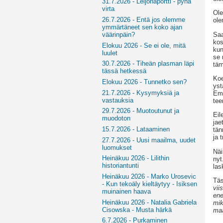
31.7.2026 - Leijonaportti - pyhä
virta
Ole
26.7.2026 - Entä jos olemme
ole
ymmärtäneet sen koko ajan
Saa
väärinpäin?
kos
Elokuu 2026 - Se ei ole, mitä
kun
luulet
se 
30.7.2026 - Tiheän plasman läpi
täm
tässä hetkessä
Koe
Elokuu 2026 - Tunnetko sen?
yst
21.7.2026 - Kysymyksiä ja
Emm
vastauksia
tee
29.7.2026 - Muotoutunut ja
Eil
muodoton
jae
15.7.2026 - Lataaminen
tän
ja 
27.7.2026 - Uusi maailma, uudet
luomukset
Näi
Heinäkuu 2026 - Lilithin
nyt
historiantunti
las
Heinäkuu 2026 - Marko Urosevic
Täs
- Kun tekoäly kieltäytyy - Isiksen
vii
muinainen haava
ene
Heinäkuu 2026 - Natalia Gabriela
mik
Cisowska - Musta härkä
maa
6.7.2026 - Purkaminen