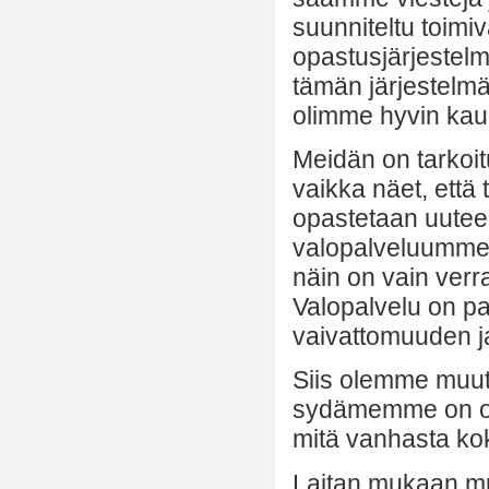
suunniteltu toimi
opastusjärjestelm
tämän järjestelmä
olimme hyvin kauk
Meidän on tarkoitu
vaikka näet, että
opastetaan uutee
valopalveluumme. 
näin on vain verr
Valopalvelu on p
vaivattomuuden j
Siis olemme muutt
sydämemme on onn
mitä vanhasta kok
Laitan mukaan mu