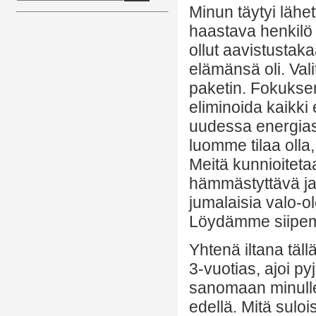
Minun täytyi lähet
haastava henkilö a
ollut aavistustak
elämänsä oli. Vali
paketin. Fokukse
eliminoida kaikki
uudessa energias
luomme tilaa oll
Meitä kunnioiteta
hämmästyttävä ja
jumalaisia valo-ol
Löydämme siipe
Yhtenä iltana tällä
3-vuotias, ajoi p
sanomaan minulle
edellä. Mitä sulo