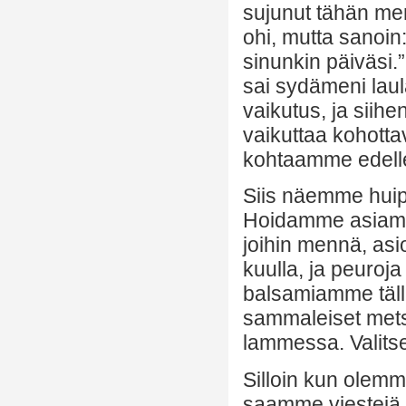
sujunut tähän men
ohi, mutta sanoin
sinunkin päiväsi.
sai sydämeni laul
vaikutus, ja sii
vaikuttaa kohottav
kohtaamme edelle
Siis näemme huipp
Hoidamme asiamm
joihin mennä, asioi
kuulla, ja peuroja
balsamiamme tällä 
sammaleiset metsä
lammessa. Valit
Silloin kun olem
saamme viestejä ju