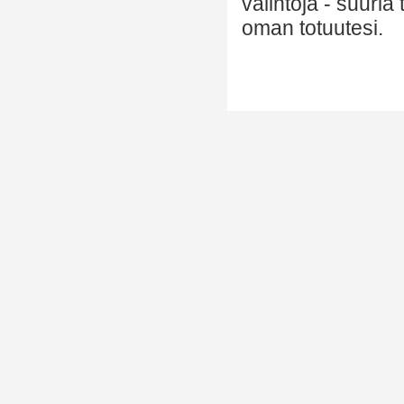
valintoja - suuria
oman totuutesi.