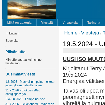
Mikä on Luxonia
Viestejä
Viisauksia
Tarinoita
Home
Viestejä
In English
Suomeksi
19.5.2024 - U
Päivän uffo
UUSI ISO MUUT
Niin uffo vastaa kuin sinne
huudetaan
Kirjoittanut Terry
19.5.2024
Uusimmat viestit
Energiaa välittäe
1.8.2026 - Maskuliinin paluu - oikean
järjestyksen palauttaminen
Taivas oli upea m
31.7.2026 - Elokuun 2026
energiapäivitys
geomagneettimyrsk
Elokuu 2026 - Lämpö nousee
vihreitä ja hulmua
31.7.2026 - Leijonaportti - pyhä virta