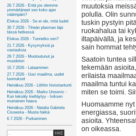
muutoksia meissä,
26.7.2026 - Entä jos olemme
ymmärtäneet sen koko ajan
polulla. Olin sun
väärinpäin?
tuskin pystyin pit
Elokuu 2026 - Se ei ole, mitä luulet
30.7.2026 - Tiheän plasman läpi
ruokahalua tai ky
tässä hetkessä
iltapäivällä, ja k
Elokuu 2026 - Tunnetko sen?
21.7.2026 - Kysymyksiä ja
sain hommat teht
vastauksia
29.7.2026 - Muotoutunut ja
Saatoin tuntea sil
muodoton
tekemään asioita, 
15.7.2026 - Lataaminen
erilaista maailma
27.7.2026 - Uusi maailma, uudet
luomukset
maailma tuntui kau
Heinäkuu 2026 - Lilithin historiantunti
miten se toimi. Sii
Heinäkuu 2026 - Marko Urosevic -
Kun tekoäly kieltäytyy - Isiksen
muinainen haava
Huomaamme nyt l
Heinäkuu 2026 - Natalia Gabriela
energiassa, suori
Cisowska - Musta härkä
6.7.2026 - Purkaminen
asioita. Yhteensa
on oikeassa.
HAE