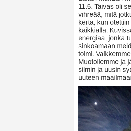
11.5. Taivas oli se
vihreää, mitä jot
kerta, kun otetti
kaikkialla. Kuviss
energiaa, jonka t
sinkoamaan meid
toimi. Vaikkemme
Muotoilemme ja 
silmin ja uusin s
uuteen maailma