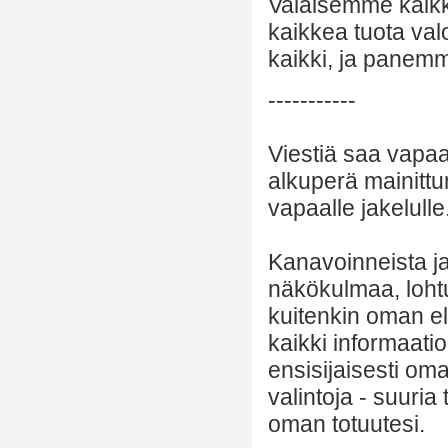
Valaisemme kaikk
kaikkea tuota va
kaikki, ja panem
-----------
Viestiä saa vapaa
alkuperä mainittu
vapaalle jakelulle
Kanavoinneista ja 
näkökulmaa, lohtu
kuitenkin oman el
kaikki informaatio
ensisijaisesti om
valintoja - suuria
oman totuutesi.