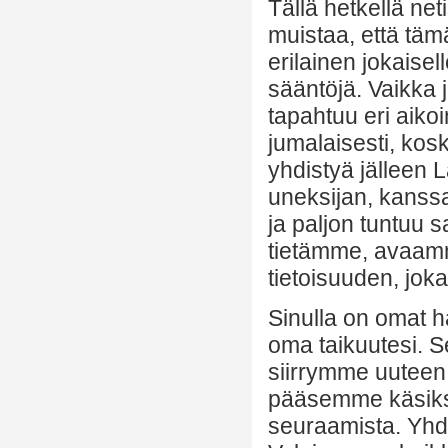
Tällä hetkellä ne
muistaa, että tä
erilainen jokaisell
sääntöjä. Vaikka
tapahtuu eri aikoi
jumalaisesti, ko
yhdistyä jälleen
uneksijan, kanssa
ja paljon tuntu
tietämme, avaa
tietoisuuden, jok
Sinulla on omat h
oma taikuutesi. 
siirrymme uuteen
pääsemme käsiksi
seuraamista. Yhd