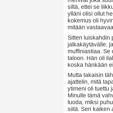
menivät joka suun
siltä, ettei se lii
ylläni olisi ollut
kokemus oli hyvi
mitään vastaavaa
Sitten luiskahdin
jalkakäytävälle, 
muffiniastiaa. Se 
taloon. Hän oli il
koska hänkään ei 
Mutta takaisin tä
ajattelin, mitä t
ytimeni oli tuett
Minulle tämä vah
luoda, miksi puh
siitä. Sen kaike