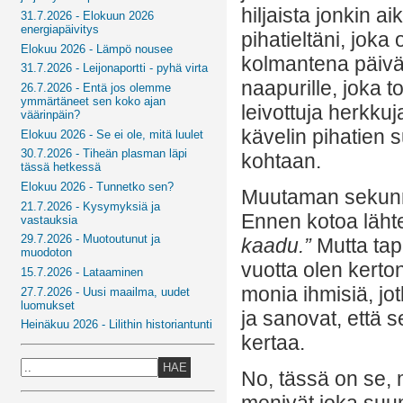
hiljaista jonkin a
31.7.2026 - Elokuun 2026
energiapäivitys
pihatieltäni, joka
Elokuu 2026 - Lämpö nousee
kolmantena päivä
31.7.2026 - Leijonaportti - pyhä virta
naapurille, joka t
26.7.2026 - Entä jos olemme
ymmärtäneet sen koko ajan
leivottuja herkkuj
väärinpäin?
kävelin pihatien s
Elokuu 2026 - Se ei ole, mitä luulet
30.7.2026 - Tiheän plasman läpi
kohtaan.
tässä hetkessä
Elokuu 2026 - Tunnetko sen?
Muutaman sekunni
21.7.2026 - Kysymyksiä ja
Ennen kotoa läht
vastauksia
29.7.2026 - Muotoutunut ja
kaadu.”
Mutta tapa
muodoton
vuotta olen kerton
15.7.2026 - Lataaminen
monia ihmisiä, jo
27.7.2026 - Uusi maailma, uudet
luomukset
ja sanovat, että s
Heinäkuu 2026 - Lilithin historiantunti
kertaa.
HAE
No, tässä on se, m