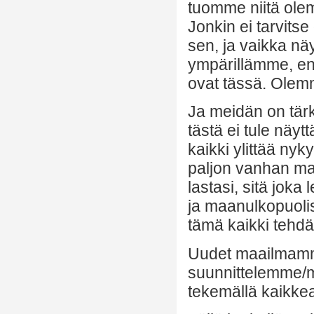
tuomme niitä olem
Jonkin ei tarvits
sen, ja vaikka näy
ympärillämme, en
ovat tässä. Olem
Ja meidän on tär
tästä ei tule näy
kaikki ylittää nyk
paljon vanhan maa
lastasi, sitä joka
ja maanulkopuolis
tämä kaikki tehd
Uudet maailmamm
suunnittelemme/mu
tekemällä kaikkea