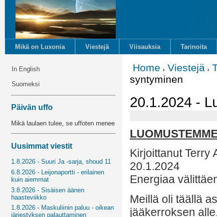
Mikä on Luxonia
Viestejä
Viisauksia
Tarinoita
Home
Viestejä
In English
syntyminen
Suomeksi
20.1.2024 - 
Päivän uffo
Mikä laulaen tulee, se uffoten menee
LUOMUSTEMME
Uusimmat viestit
Kirjoittanut Terry
1.8.2026 - Suuri Ja -sarja, shoud 11
20.1.2024
6.8.2026 - Leijonaportti - erilainen
Energiaa välittäe
kuin aiemmat
3.8.2026 - Sisäisen äänen
Meillä oli täällä 
haasteviikko
1.8.2026 - Maskuliinin paluu - oikean
jääkerroksen alle.
järjestyksen palauttaminen