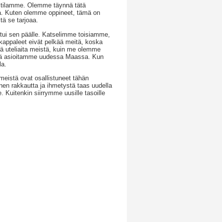
n tilamme. Olemme täynnä tätä
ana. Kuten olemme oppineet, tämä on
tä se tarjoaa.
utui sen päälle. Katselimme toisiamme,
tokappaleet eivät pelkää meitä, koska
ä uteliaita meistä, kuin me olemme
iä asioitamme uudessa Maassa. Kun
la.
meistä ovat osallistuneet tähän
unnen rakkautta ja ihmetystä taas uudella
le. Kuitenkin siirrymme uusille tasoille