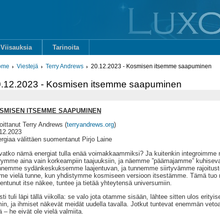
Viisauksia
Tarinoita
ome
Viestejä
Terry Andrews
20.12.2023 - Kosmisen itsemme saapuminen
.12.2023 - Kosmisen itsemme saapuminen
SMISEN ITSEMME SAAPUMINEN
joittanut Terry Andrews (
terryandrews.org
)
12.2023
rgiaa välittäen suomentanut Pirjo Laine
vatko nämä energiat tulla enää voimakkaammiksi? Ja kuitenkin integroimme 
rrymme aina vain korkeampiin taajuuksiin, ja näemme ”päämajamme” kuhisev
nemme sydänkeskuksemme laajentuvan, ja tunnemme siirtyvämme rajoitusten 
e vielä tunne, kun yhdistymme kosmiseen versioon itsestämme. Tämä tuo 
jentunut itse näkee, tuntee ja tietää yhteytensä universumiin.
sti tuli läpi tällä viikolla: se valo jota otamme sisään, lähtee sitten ulos eri
min, ja ihmiset näkevät meidät uudella tavalla. Jotkut tuntevat enemmän veto
tä – he eivät ole vielä valmiita.