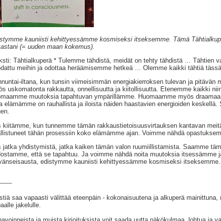
stymme kauniisti kehittyessämme kosmiseksi itseksemme. Tämä Tähtialkuper
astani (= uuden maan kokemus).
ksti: Tähtialkuperä * Tulemme tähdistä, meidät on tehty tähdistä … Tähtien
dattu meihin ja odottaa heräämisemme hetkeä … Olemme kaikki tähtiä tässä
nuntai-iltana, kun tunsin viimeisimmän energiakierroksen tulevan ja pitävän m
s uskomatonta rakkautta, onnellisuutta ja kiitollisuutta. Etenemme kaikki ni
maamme muutoksia tapahtuvan ympärillämme. Huomaamme myös draamaa ta
 elämämme on rauhallista ja iloista näiden haastavien energioiden keskellä. S
en.
s kiitämme, kun tunnemme tämän rakkaustietoisuusvirtauksen kantavan meitä
llistuneet tähän prosessiin koko elämämme ajan. Voimme nähdä opastuksem
s jatka yhdistymistä, jatka kaiken tämän valon ruumiillistamista. Saamme t
dostamme, että se tapahtuu. Ja voimme nähdä noita muutoksia itsessämme 
vänseisausta, edistymme kauniisti kehittyessämme kosmiseksi itseksemme.
------
stiä saa vapaasti välittää eteenpäin - kokonaisuutena ja alkuperä mainittuna,
aalle jakelulle.
avoinneista ja muista kirjoituksista voit saada uutta näkökulmaa, lohtua ja va