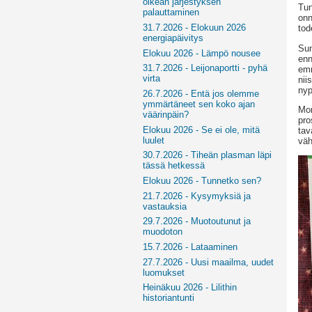
oikean järjestyksen
Tun
palauttaminen
onn
31.7.2026 - Elokuun 2026
tod
energiapäivitys
Sun
Elokuu 2026 - Lämpö nousee
enn
31.7.2026 - Leijonaportti - pyhä
emm
virta
nii
nyp
26.7.2026 - Entä jos olemme
ymmärtäneet sen koko ajan
Mon
väärinpäin?
pro
Elokuu 2026 - Se ei ole, mitä
tav
luulet
väh
30.7.2026 - Tiheän plasman läpi
tässä hetkessä
Elokuu 2026 - Tunnetko sen?
21.7.2026 - Kysymyksiä ja
vastauksia
29.7.2026 - Muotoutunut ja
muodoton
15.7.2026 - Lataaminen
27.7.2026 - Uusi maailma, uudet
luomukset
Heinäkuu 2026 - Lilithin
historiantunti