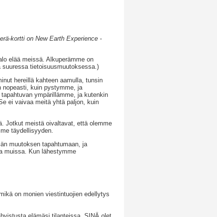
ä-kortti on New Earth Experience -
 valo elää meissä. Alkuperämme on
 suuressa tietoisuusmuutoksessa.)
inut hereillä kahteen aamulla, tunsin
in nopeasti, kuin pystymme, ja
pahtuvan ympärillämme, ja kutenkin
e ei vaivaa meitä yhtä paljon, kuin
. Jotkut meistä oivaltavat, että olemme
me täydellisyyden.
ämän muutoksen tapahtumaan, ja
ja muissa. Kun lähestymme
 mikä on monien viestintuojien edellytys
hvistusta elämäsi tilanteissa. SINÄ olet