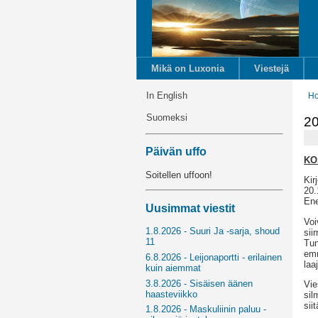
Mikä on Luxonia
Viestejä
In English
H
Suomeksi
20
Päivän uffo
KO
Soitellen uffoon!
Kir
20.
Ene
Uusimmat viestit
Voi
1.8.2026 - Suuri Ja -sarja, shoud
sii
11
Tun
emm
6.8.2026 - Leijonaportti - erilainen
laa
kuin aiemmat
3.8.2026 - Sisäisen äänen
Vie
haasteviikko
sil
sii
1.8.2026 - Maskuliinin paluu -