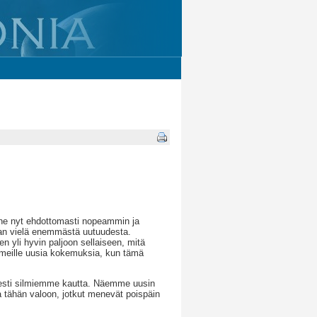
ne nyt ehdottomasti nopeammin ja
an vielä enemmästä uutuudesta.
yli hyvin paljoon sellaiseen, mitä
meille uusia kokemuksia, kun tämä
tyisesti silmiemme kautta. Näemme uusin
a tähän valoon, jotkut menevät poispäin