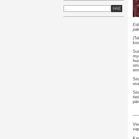
HAE
Edi
pak
(Te
koo
Sun
myö
huo
oma
enn
Sii
osa
Sii
tie
päi
-----
Vie
vap
Kan