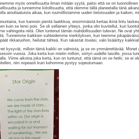
nemme myös onnellisuutta ilman mitään syytä, paitsi että se on luonnolline
ellisuutta ja tunnemme kiitollisuutta, että olemme tällä planeetalla tänä aik
ella ainutlaatuista aikaa, kun ruumiillistamme uuden tietoisuuden ja kaiken, mi
nuntaina, kun kannoin pientä laatikkoa, ensimmäistä kertaa ikinä lintu laske
en kuin se lensi pois. Se oli sellainen yhteys, jonka olin kuvitellut, kun luon
e vahingoita niitä. Olen tuntenut tämän mahdollisuuden tulevan. Ne ovat yht
stä. Tunnemme kaikkien suhteidemme merkityksen, kun teemme jokapäiväis
päät rikkaruohon, heilutat tähteä. Kun rakastat itseäsi, valo lisääntyy kaikkial
et kysyvät, milloin tämä kaikki on valmista, ja se on ymmärrettävää. Monet 
sessiin vuosia. Joka kerta kun mietin milloin, siirryn uudelle tasolle, jossa t
alla. Viime aikoina joka kerta, kun on tuntunut, että
tämä on se hetki
, se ei o
itellen, niin nopeasti kuin kehomme pystyy sopeutumaan.