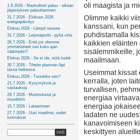
oli maagista ja m
1.8.2026 - Maskuliinin paluu - oikean
järjestyksen palauttaminen
Olimme kaikki vii
31.7.2026 - Elokuun 2026
energiapäivitys
kanssani, kun per
Elokuu 2026 - Lämpö nousee
puhdistamalla ki
31.7.2026 - Leijonaportti - pyhä virta
kaikkien eläinten
26.7.2026 - Entä jos olemme
ymmärtäneet sen koko ajan
sisälemmikeille, 
väärinpäin?
Elokuu 2026 - Se ei ole, mitä luulet
maailmaan.
30.7.2026 - Tiheän plasman läpi
tässä hetkessä
Useimmat kissat e
Elokuu 2026 - Tunnetko sen?
kerralla, joten lai
21.7.2026 - Kysymyksiä ja
vastauksia
turvallisen, pehm
29.7.2026 - Muotoutunut ja
energiaa virtaava
muodoton
energiaa jokaise
15.7.2026 - Lataaminen
27.7.2026 - Uusi maailma, uudet
ladaten ne uudest
luomukset
kanavoimiseen ki
keskittyen alueill
HAE