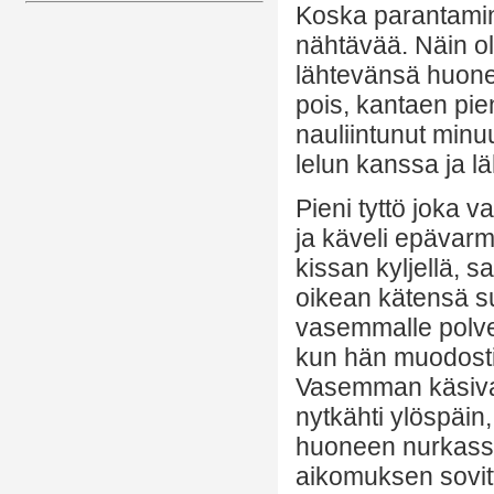
Koska parantamine
nähtävää. Näin oll
lähtevänsä huonee
pois, kantaen pie
nauliintunut minuu
lelun kanssa ja lä
Pieni tyttö joka 
ja käveli epävarm
kissan kyljellä, sa
oikean kätensä 
vasemmalle polvel
kun hän muodosti
Vasemman käsivar
nytkähti ylöspäin,
huoneen nurkassa.
aikomuksen sovitt