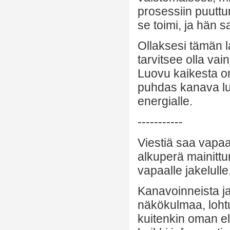
prosessiin puuttum
se toimi, ja hän s
Ollaksesi tämän l
tarvitsee olla v
Luovu kaikesta o
puhdas kanava luo
energialle.
-----------
Viestiä saa vapaa
alkuperä mainittu
vapaalle jakelulle
Kanavoinneista ja 
näkökulmaa, lohtu
kuitenkin oman el