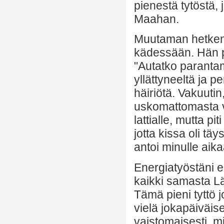
pienestä tytöstä,
Maahan.
Muutaman hetken 
kädessään. Hän py
"Autatko paranta
yllättyneeltä ja p
häiriötä. Vakuutin
uskomattomasta v
lattialle, mutta p
jotta kissa oli t
antoi minulle aika
Energiatyöstäni e
kaikki samasta Lä
Tämä pieni tyttö 
vielä jokapäiväis
vaistomaisesti, mi