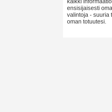
kaikki informaatio
ensisijaisesti om
valintoja - suuria
oman totuutesi.