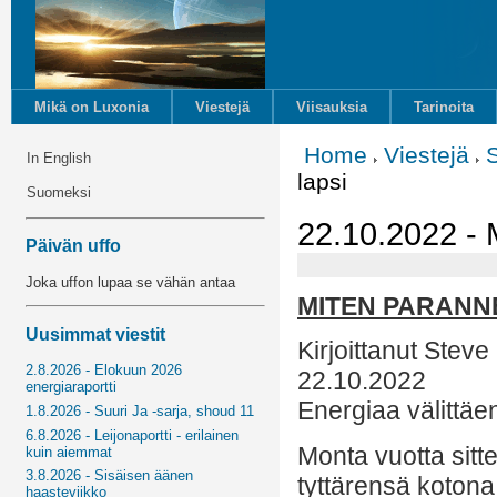
Mikä on Luxonia
Viestejä
Viisauksia
Tarinoita
Home
Viestejä
In English
lapsi
Suomeksi
22.10.2022 - 
Päivän uffo
Joka uffon lupaa se vähän antaa
MITEN PARANN
Uusimmat viestit
Kirjoittanut Steve
2.8.2026 - Elokuun 2026
22.10.2022
energiaraportti
Energiaa välittäe
1.8.2026 - Suuri Ja -sarja, shoud 11
6.8.2026 - Leijonaportti - erilainen
Monta vuotta sitt
kuin aiemmat
3.8.2026 - Sisäisen äänen
tyttärensä koton
haasteviikko