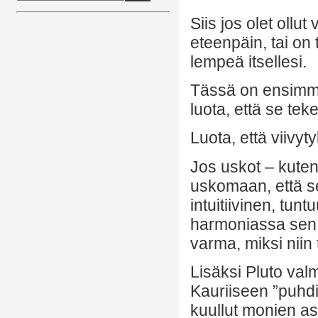
Siis jos olet ollut
eteenpäin, tai on 
lempeä itsellesi.
Tässä on ensimmäi
luota, että se tek
Luota, että viivyt
Jos uskot – kuten
uskomaan, että se m
intuitiivinen, tunt
harmoniassa sen k
varma, miksi niin 
Lisäksi Pluto val
Kauriiseen ”puhdi
kuullut monien as