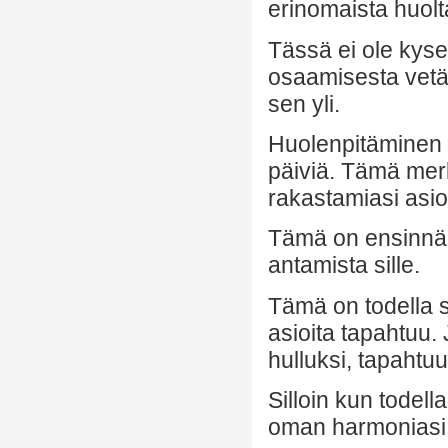
erinomaista huolt
Tässä ei ole kyse
osaamisesta vetäy
sen yli.
Huolenpitäminen i
päiviä. Tämä merki
rakastamiasi asioi
Tämä on ensinnäki
antamista sille.
Tämä on todella s
asioita tapahtuu. 
hulluksi, tapahtu
Silloin kun todell
oman harmoniasi e