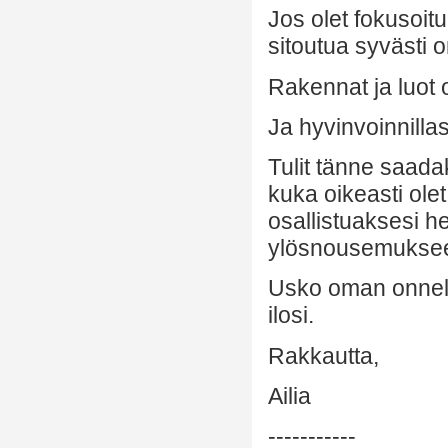
Jos olet fokusoit
sitoutua syvästi 
Rakennat ja luot
Ja hyvinvoinnillas
Tulit tänne saad
kuka oikeasti ole
osallistuaksesi h
ylösnousemukse
Usko oman onnelli
ilosi.
Rakkautta,
Ailia
-----------