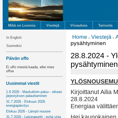
Mikä on Luxonia
Viestejä
Viisauksia
Tarinoita
Home
Viestejä
A
In English
pysähtyminen
Suomeksi
28.8.2024 - Y
Päivän uffo
pysähtyminen
Ei uffo miestä kaada, ellei mies
uffoa
YLÖSNOUSEMUS
Uusimmat viestit
Kirjoittanut Ailia M
1.8.2026 - Maskuliinin paluu - oikean
järjestyksen palauttaminen
28.8.2024
31.7.2026 - Elokuun 2026
Energiaa välittäe
energiapäivitys
Elokuu 2026 - Lämpö nousee
Hei kaunokainen,
31.7.2026 - Leijonaportti - pyhä virta