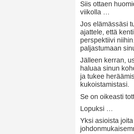
Siis ottaen huomi
viikolla …
Jos elämässäsi tul
ajattele, että ken
perspektiivi niihi
paljastumaan sinu
Jälleen kerran, us
haluaa sinun koho
ja tukee heräämis
kukoistamistasi.
Se on oikeasti tot
Lopuksi …
Yksi asioista joi
johdonmukaisemmi