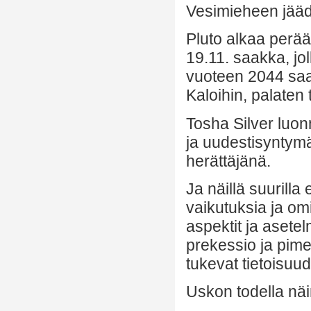
Vesimieheen jää
Pluto alkaa perää
19.11. saakka, jol
vuoteen 2044 saa
Kaloihin, palaten
Tosha Silver luon
ja uudestisyntym
herättäjänä.
Ja näillä suurilla 
vaikutuksia ja om
aspektit ja asete
prekessio ja pime
tukevat tietoisuu
Uskon todella näi