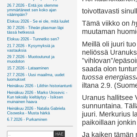
26.7.2026 - Entä jos olemme
toivottavasti sinu
ymmärtäneet sen koko ajan
väärinpäin?
Elokuu 2026 - Se ei ole, mitä luulet
Tämä viikko on
h
30.7.2026 - Tiheän plasman läpi
muutaman huomio
tässä hetkessä
Elokuu 2026 - Tunnetko sen?
Meillä oli juuri tu
21.7.2026 - Kysymyksiä ja
vastauksia
neliössä Uranuks
29.7.2026 - Muotoutunut ja
”vihlovan”/epäsoi
muodoton
saada olon tuntum
15.7.2026 - Lataaminen
27.7.2026 - Uusi maailma, uudet
tuossa energiass
luomukset
iltana 2.9. (Suom
Heinäkuu 2026 - Lilithin historiantunti
Heinäkuu 2026 - Marko Urosevic -
Uranus hallitsee V
Kun tekoäly kieltäytyy - Isiksen
muinainen haava
sunnuntaina. Tällä
Heinäkuu 2026 - Natalia Gabriela
juuri. Merkurius 
Cisowska - Musta härkä
6.7.2026 - Purkaminen
paikoillaan jonki
Ja kaiken tämän m
HAE