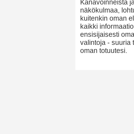
Kanavoinneista ja 
näkökulmaa, lohtu
kuitenkin oman el
kaikki informaatio
ensisijaisesti om
valintoja - suuria
oman totuutesi.