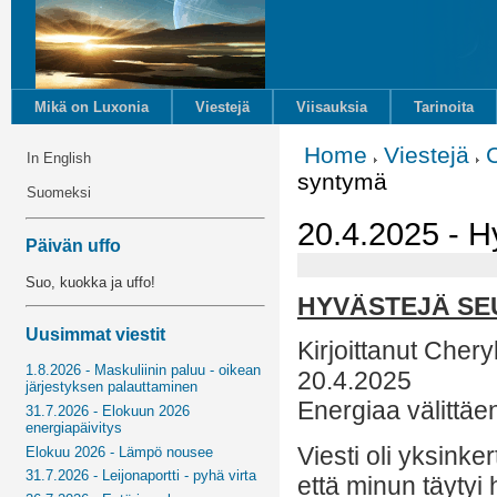
Mikä on Luxonia
Viestejä
Viisauksia
Tarinoita
Home
Viestejä
In English
syntymä
Suomeksi
20.4.2025 - 
Päivän uffo
Suo, kuokka ja uffo!
HYVÄSTEJÄ SE
Uusimmat viestit
Kirjoittanut Cher
1.8.2026 - Maskuliinin paluu - oikean
20.4.2025
järjestyksen palauttaminen
Energiaa välittäe
31.7.2026 - Elokuun 2026
energiapäivitys
Viesti oli yksinke
Elokuu 2026 - Lämpö nousee
31.7.2026 - Leijonaportti - pyhä virta
että minun täyty