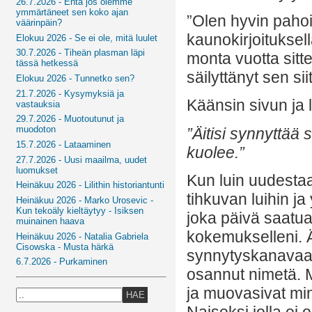
26.7.2026 - Entä jos olemme
ymmärtäneet sen koko ajan
”Olen hyvin pahoill
väärinpäin?
kaunokirjoituksell
Elokuu 2026 - Se ei ole, mitä luulet
30.7.2026 - Tiheän plasman läpi
monta vuotta sitte
tässä hetkessä
säilyttänyt sen si
Elokuu 2026 - Tunnetko sen?
21.7.2026 - Kysymyksiä ja
Käänsin sivun ja 
vastauksia
29.7.2026 - Muotoutunut ja
muodoton
”Äitisi synnyttää
15.7.2026 - Lataaminen
kuolee.”
27.7.2026 - Uusi maailma, uudet
luomukset
Kun luin uudesta
Heinäkuu 2026 - Lilithin historiantunti
tihkuvan luihin ja
Heinäkuu 2026 - Marko Urosevic -
Kun tekoäly kieltäytyy - Isiksen
joka päivä saatuan
muinainen haava
kokemukselleni. Äi
Heinäkuu 2026 - Natalia Gabriela
Cisowska - Musta härkä
synnytyskanavaan 
6.7.2026 - Purkaminen
osannut nimetä. 
ja muovasivat minu
HAE
Naiseksi jolla ei 