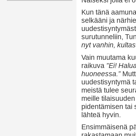
Kun tänä aamuna 
selkääni ja närhi
uudestisyntymäs
surutunneliin, Tun
nyt vanhin, kultase
Vain muutama kuuka
raikuva
”Ei! Halua
huoneessa.”
Mutt
uudestisyntymä ta
meistä tulee seur
meille tilaisuude
pidentämisen tai s
lähteä hyvin.
Ensimmäisenä pääs
rakastamaan muita,