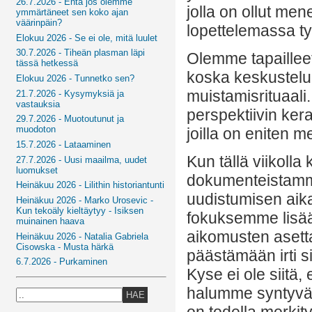
26.7.2026 - Entä jos olemme
jolla on ollut me
ymmärtäneet sen koko ajan
väärinpäin?
lopettelemassa t
Elokuu 2026 - Se ei ole, mitä luulet
30.7.2026 - Tiheän plasman läpi
Olemme tapailleet 
tässä hetkessä
koska keskustelumm
Elokuu 2026 - Tunnetko sen?
muistamisrituaali
21.7.2026 - Kysymyksiä ja
vastauksia
perspektiivin kera
29.7.2026 - Muotoutunut ja
muodoton
joilla on eniten m
15.7.2026 - Lataaminen
Kun tällä viikolla
27.7.2026 - Uusi maailma, uudet
luomukset
dokumenteistamm
Heinäkuu 2026 - Lilithin historiantunti
uudistumisen aik
Heinäkuu 2026 - Marko Urosevic -
Kun tekoäly kieltäytyy - Isiksen
fokuksemme lisää
muinainen haava
aikomusten asetta
Heinäkuu 2026 - Natalia Gabriela
Cisowska - Musta härkä
päästämään irti s
6.7.2026 - Purkaminen
Kyse ei ole siit
halumme syntyvät
HAE