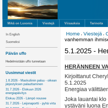
Mikä on Luxonia
Viestejä
Viisauksia
Tarinoita
Home
Viestejä
In English
vanhemman ihmise
Suomeksi
5.1.2025 - H
Päivän uffo
Hedelmistään uffo tunnetaan
HERÄNNEEN VA
Uusimmat viestit
Kirjoittanut Cher
1.8.2026 - Maskuliinin paluu - oikean
5.1.2025
järjestyksen palauttaminen
Energiaa välittäe
31.7.2026 - Elokuun 2026
energiapäivitys
Joka lauantai klo
Elokuu 2026 - Lämpö nousee
31.7.2026 - Leijonaportti - pyhä virta
ystäväni luona E