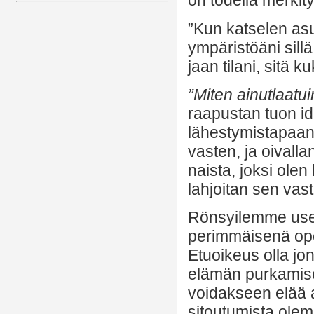
on todella merkity
”Kun katselen asu
ympäristöäni sillä
jaan tilani, sitä 
”Miten ainutlaatui
raapustan tuon id
lähestymistapaans
vasten, ja oivalla
naista, joksi ole
lahjoitan sen vas
Rönsyilemme usei
perimmäisenä opet
Etuoikeus olla j
elämän purkamise
voidakseen elää 
sitoutumista olem