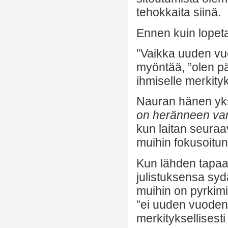
tehokkaita siinä.
Ennen kuin lopet
”Vaikka uuden vuo
myöntää, ”olen pä
ihmiselle merkityk
Nauran hänen yksi
on heränneen va
kun laitan seuraa
muihin fokusoitunu
Kun lähden tapa
julistuksensa sy
muihin on pyrkimi
”ei uuden vuoden
merkityksellisesti