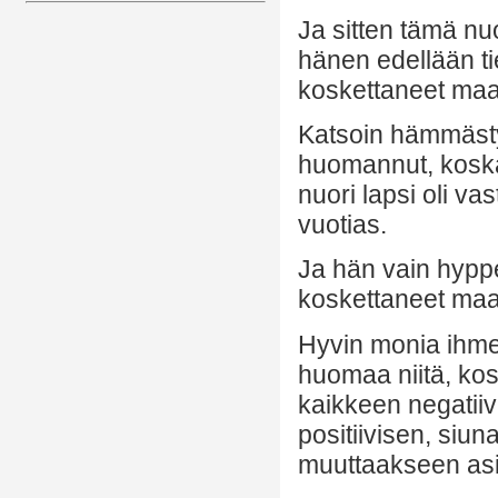
Ja sitten tämä nu
hänen edellään tie
koskettaneet maa
Katsoin hämmästy
huomannut, koska k
nuori lapsi oli va
vuotias.
Ja hän vain hyppe
koskettaneet maa
Hyvin monia ihme
huomaa niitä, kos
kaikkeen negatiiv
positiivisen, siun
muuttaakseen asi