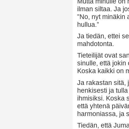
Mutta minulle on n
ilman siltaa. Ja 
”No, nyt minäkin 
hullua.”
Ja tiedän, ettei s
mahdotonta.
Tieteilijät ovat sa
sinulle, että jokin
Koska kaikki on m
Ja rakastan sitä,
henkisesti ja tull
ihmisiksi. Koska 
että yhtenä päivä
harmoniassa, ja s
Tiedän, että Juma