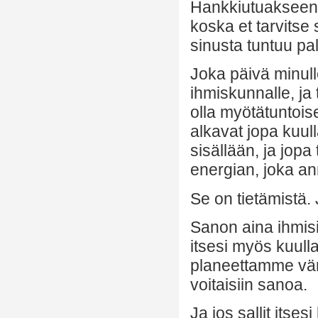
Hankkiutuakseen e
koska et tarvitse s
sinusta tuntuu p
Joka päivä minull
ihmiskunnalle, ja
olla myötätuntois
alkavat jopa kuul
sisällään, ja jopa
energian, joka an
Se on tietämistä.
Sanon aina ihmisill
itsesi myös kuulla.
planeettamme vär
voitaisiin sanoa.
Ja jos sallit itse