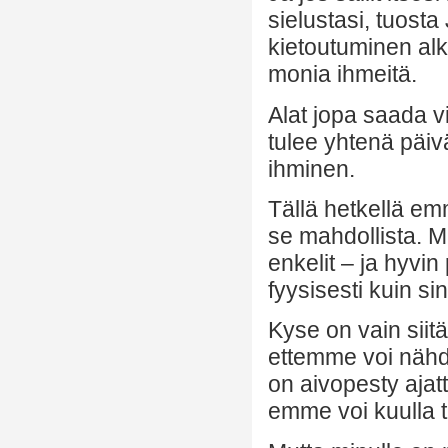
sielustasi, tuosta
kietoutuminen alka
monia ihmeitä.
Alat jopa saada v
tulee yhtenä päiv
ihminen.
Tällä hetkellä em
se mahdollista. M
enkelit – ja hyvi
fyysisesti kuin si
Kyse on vain siit
ettemme voi nähdä 
on aivopesty ajat
emme voi kuulla t