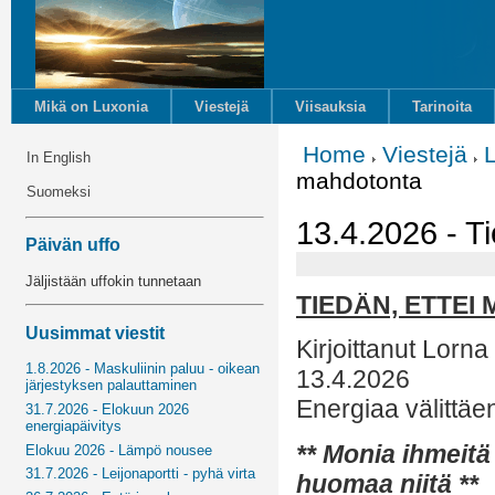
Mikä on Luxonia
Viestejä
Viisauksia
Tarinoita
Home
Viestejä
In English
mahdotonta
Suomeksi
13.4.2026 - T
Päivän uffo
Jäljistään uffokin tunnetaan
TIEDÄN, ETTE
Uusimmat viestit
Kirjoittanut Lorna
1.8.2026 - Maskuliinin paluu - oikean
13.4.2026
järjestyksen palauttaminen
Energiaa välittäe
31.7.2026 - Elokuun 2026
energiapäivitys
** Monia ihmeit
Elokuu 2026 - Lämpö nousee
31.7.2026 - Leijonaportti - pyhä virta
huomaa niitä **