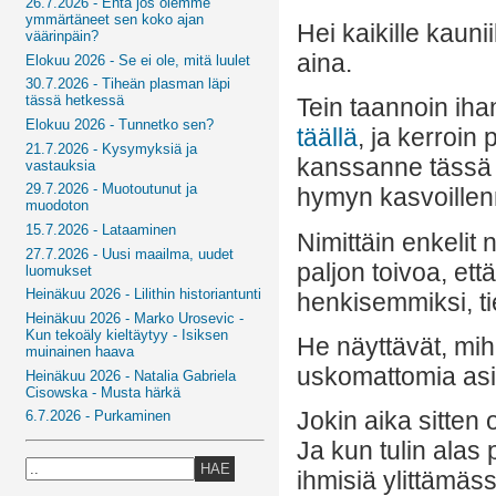
26.7.2026 - Entä jos olemme
ymmärtäneet sen koko ajan
Hei kaikille kauni
väärinpäin?
aina.
Elokuu 2026 - Se ei ole, mitä luulet
30.7.2026 - Tiheän plasman läpi
tässä hetkessä
Tein taannoin iha
Elokuu 2026 - Tunnetko sen?
täällä
, ja kerroin
21.7.2026 - Kysymyksiä ja
kanssanne tässä u
vastauksia
29.7.2026 - Muotoutunut ja
hymyn kasvoillen
muodoton
15.7.2026 - Lataaminen
Nimittäin enkelit
27.7.2026 - Uusi maailma, uudet
paljon toivoa, ett
luomukset
Heinäkuu 2026 - Lilithin historiantunti
henkisemmiksi, ti
Heinäkuu 2026 - Marko Urosevic -
Kun tekoäly kieltäytyy - Isiksen
He näyttävät, mih
muinainen haava
uskomattomia asioi
Heinäkuu 2026 - Natalia Gabriela
Cisowska - Musta härkä
Jokin aika sitten 
6.7.2026 - Purkaminen
Ja kun tulin alas
HAE
ihmisiä ylittämäss