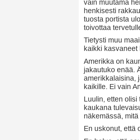
vain muutama heit
henkisesti rakkau
tuosta portista 
toivottaa tervetull
Tietysti muu maai
kaikki kasvaneet 
Amerikka on kauni
jakautuko enää. 
amerikkalaisina, 
kaikille. Ei vain
Luulin, etten olis
kaukana tulevaisu
näkemässä, mitä 
En uskonut, että o