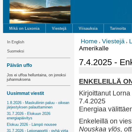
Mikä on Luxonia
Viestejä
Viisauksia
Tarinoita
Home
Viestejä
In English
Amerikalle
Suomeksi
7.4.2025 - Enk
Päivän uffo
Jos ei uffoa helluntaina, on jonoksi
juhannuksena
ENKELEILLÄ ON
Kirjoittanut Lorna
Uusimmat viestit
7.4.2025
1.8.2026 - Maskuliinin paluu - oikean
järjestyksen palauttaminen
Energiaa välittäe
31.7.2026 - Elokuun 2026
energiapäivitys
Enkeleillä on vies
Elokuu 2026 - Lämpö nousee
Nouskaa ylös, ot
31.7.2026 - Leijonaportti - pyhä virta