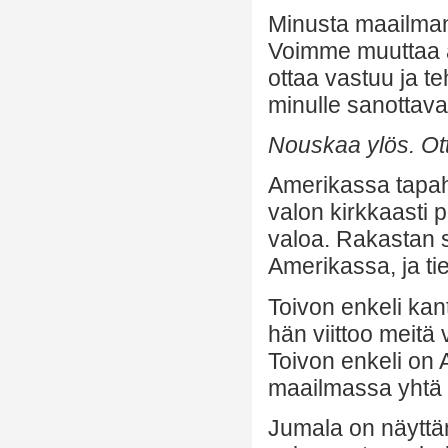
Minusta maailman 
Voimme muuttaa a
ottaa vastuu ja 
minulle sanottavak
Nouskaa ylös. Ot
Amerikassa tapahtu
valon kirkkaasti
valoa. Rakastan s
Amerikassa, ja ti
Toivon enkeli kan
hän viittoo meitä
Toivon enkeli on A
maailmassa yhtä 
Jumala on näyttän