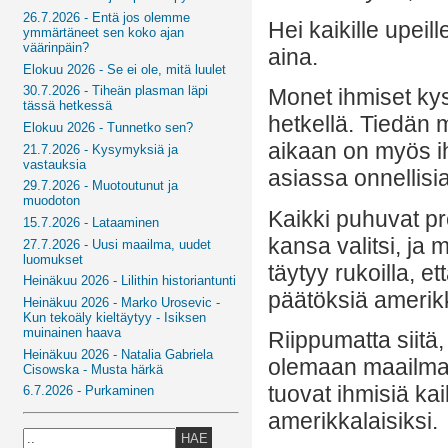
26.7.2026 - Entä jos olemme
Hei kaikille upeil
ymmärtäneet sen koko ajan
väärinpäin?
aina.
Elokuu 2026 - Se ei ole, mitä luulet
30.7.2026 - Tiheän plasman läpi
Monet ihmiset kys
tässä hetkessä
hetkellä. Tiedän
Elokuu 2026 - Tunnetko sen?
aikaan on myös ih
21.7.2026 - Kysymyksiä ja
vastauksia
asiassa onnellisia
29.7.2026 - Muotoutunut ja
muodoton
Kaikki puhuvat pr
15.7.2026 - Lataaminen
kansa valitsi, ja
27.7.2026 - Uusi maailma, uudet
luomukset
täytyy rukoilla, 
Heinäkuu 2026 - Lilithin historiantunti
päätöksiä amerikk
Heinäkuu 2026 - Marko Urosevic -
Kun tekoäly kieltäytyy - Isiksen
muinainen haava
Riippumatta siitä,
Heinäkuu 2026 - Natalia Gabriela
olemaan maailmas
Cisowska - Musta härkä
tuovat ihmisiä ka
6.7.2026 - Purkaminen
amerikkalaisiksi.
HAE