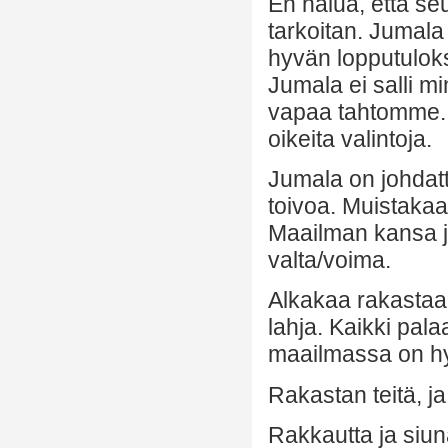
En halua, että se
tarkoitan. Jumala
hyvän lopputulok
Jumala ei salli m
vapaa tahtomme. 
oikeita valintoja.
Jumala on johdatt
toivoa. Muistakaa
Maailman kansa ja
valta/voima.
Alkakaa rakastaa
lahja. Kaikki pal
maailmassa on hyv
Rakastan teitä, j
Rakkautta ja siuna