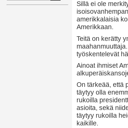
Sillä ei ole merki
isoisovanhempanne
amerikkalaisia ko
Amerikkaan.
Teitä on kerätty 
maahanmuuttaja. M
työskentelevät h
Ainoat ihmiset Am
alkuperäiskansojen
On tärkeää, että 
täytyy olla enemm
rukoilla president
asioita, sekä niid
täytyy rukoilla h
kaikille.