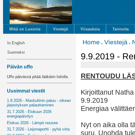
Mikä on Luxonia
Viestejä
Viisauksia
Tarinoita
Home
Viestejä
In English
Suomeksi
9.9.2019 - Re
Päivän uffo
RENTOUDU LÄ
Uffo päivässä pitää lääkärin loitolla
Uusimmat viestit
Kirjoittanut Natha
9.9.2019
1.8.2026 - Maskuliinin paluu - oikean
järjestyksen palauttaminen
Energiaa välittäe
31.7.2026 - Elokuun 2026
energiapäivitys
Elokuu 2026 - Lämpö nousee
Nyt on aika olla
31.7.2026 - Leijonaportti - pyhä virta
suru. Unohda tul