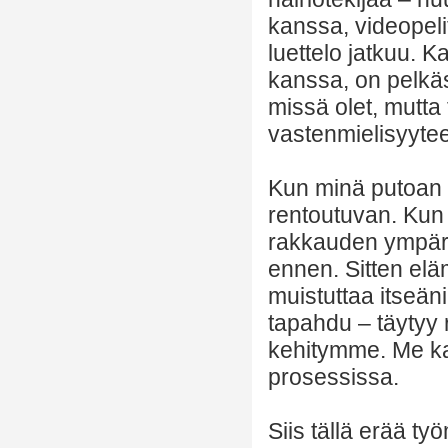
kanssa, videopelit
luettelo jatkuu. K
kanssa, on pelkäst
missä olet, mutta 
vastenmielisyytee
Kun minä putoan 
rentoutuvan. Kun 
rakkauden ympäröi
ennen. Sitten elä
muistuttaa itseän
tapahdu – täytyy 
kehitymme. Me ka
prosessissa.
Siis tällä erää t