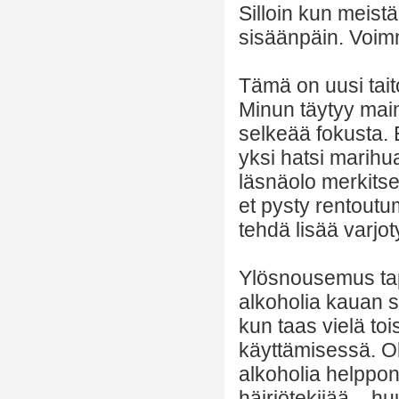
Silloin kun meist
sisäänpäin. Voim
Tämä on uusi taito
Minun täytyy main
selkeää fokusta. E
yksi hatsi marihu
läsnäolo merkitse
et pysty rentoutu
tehdä lisää varjot
Ylösnousemus tap
alkoholia kauan si
kun taas vielä to
käyttämisessä. Ol
alkoholia helppon
häiriötekijää – hu