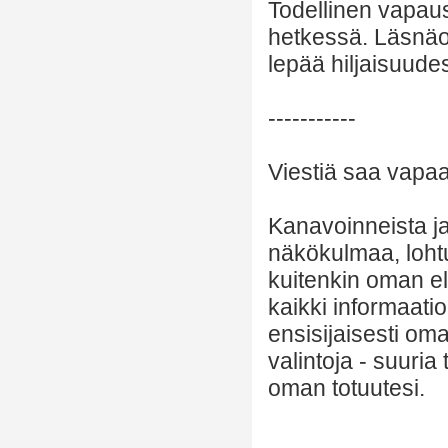
Todellinen vapaus
hetkessä. Läsnäo
lepää hiljaisuud
-----------
Viestiä saa vapaas
Kanavoinneista ja 
näkökulmaa, lohtu
kuitenkin oman el
kaikki informaatio
ensisijaisesti om
valintoja - suuria
oman totuutesi.