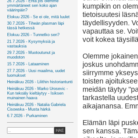
26.7.2026 - Entä jos olemme
kumpikin on olema
ymmärtäneet sen koko ajan
väärinpäin?
tietoisuutesi läs
Elokuu 2026 - Se ei ole, mitä luulet
täydellisyyden. Vo
30.7.2026 - Tiheän plasman läpi
tässä hetkessä
vapauttaa se. Voi
Elokuu 2026 - Tunnetko sen?
voit kokea täysillä
21.7.2026 - Kysymyksiä ja
vastauksia
29.7.2026 - Muotoutunut ja
Olemme jokainen o
muodoton
joskus unohdamme
15.7.2026 - Lataaminen
27.7.2026 - Uusi maailma, uudet
siirrymme ykseys
luomukset
toisten ajoituksee
Heinäkuu 2026 - Lilithin historiantunti
meidän täytyy "p
Heinäkuu 2026 - Marko Urosevic -
Kun tekoäly kieltäytyy - Isiksen
tarkastella uudes
muinainen haava
aikajanansa. Emme
Heinäkuu 2026 - Natalia Gabriela
Cisowska - Musta härkä
6.7.2026 - Purkaminen
Elämän läpi pusk
sen kanssa. Tämä 
HAE