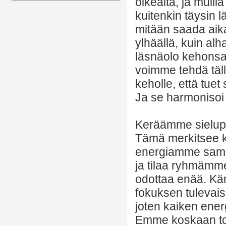
oikealta, ja muilla
kuitenkin täysin l
mitään saada aika
ylhäällä, kuin alh
läsnäolo kehonsa 
voimme tehdä täll
keholle, että tuet
Ja se harmoniso
Keräämme sielupe
Tämä merkitsee 
energiamme sama
ja tilaa ryhmämme
odottaa enää. Kär
fokuksen tulevai
joten kaiken ener
Emme koskaan tod